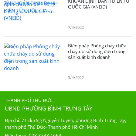
KHOẢN ĐỊNH DANH ĐIỆN TỬ
QUỐC GIA (VNEID)
7/4/2022
Biện pháp Phòng cháy chữa
cháy do sử dụng điện trong
sản xuất kinh doanh
5/4/2022
THÀNH PHỐ THỦ ĐỨC
UBND PHƯỜNG BÌNH TRƯNG TÂY
Địa chỉ: 71 đường Nguyễn Tuyển, phường Bình Trưng Tây,
thành phố Thủ Đức- Thành phố Hồ Chí MInh
Điện thoại: 028.3743.1664