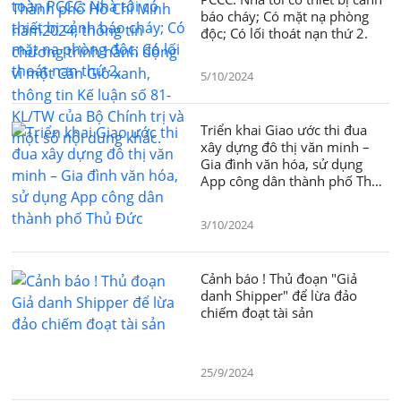
Kế luận số 81-KL/TW của Bộ
báo cháy; Có mặt nạ phòng
Chính trị và một số nội dung
độc; Có lối thoát nạn thứ 2.
khác.
5/10/2024
Triển khai Giao ước thi đua
xây dựng đô thị văn minh –
Gia đình văn hóa, sử dụng
App công dân thành phố Thủ
Đức
3/10/2024
Cảnh báo ! Thủ đoạn "Giả
danh Shipper" để lừa đảo
chiếm đoạt tài sản
25/9/2024