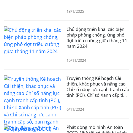
13/1/2025
Chủ động triển khai các biện
pháp phòng chống, ứng phó
đợt triều cường giữa tháng 11
năm 2024
15/11/2024
Truyền thông Kế hoạch Cải
thiện, khắc phục và nâng cao
Chỉ số năng lực cạnh tranh cấp
tỉnh (PCI), Chỉ số Xanh cấp tỉnh
(PGI) và Chỉ số năng lực cạnh
tranh cấp sở, ban ngành và địa
6/11/2024
phương (DDCI) Thành phố Hồ
Chí Minh năm2024, thông tin
chương trình hành động vì
Phát động mô hình An toàn
một Cần Giờ xanh, thông tin
PCCC: Nhà tôi có thiết bị cảnh